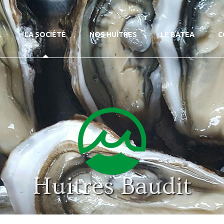
L
LA SOCIÉTÉ
NOS HUÎTRES
LE BATEA
C
Huitres Baudit