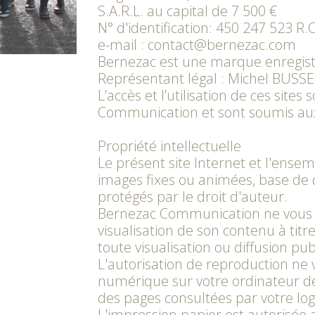
S.A.R.L. au capital de 7 500 €
N° d'identification: 450 247 523 R.
e-mail : contact@bernezac.com
Bernezac est une marque enregistré
Représentant légal : Michel BUSS
L’accès et l’utilisation de ces sites
Communication et sont soumis aux c
Propriété intellectuelle
Le présent site Internet et l'ense
images fixes ou animées, base de 
protégés par le droit d'auteur.
Bernezac Communication ne vous 
visualisation de son contenu à titre
toute visualisation ou diffusion pub
L'autorisation de reproduction ne
numérique sur votre ordinateur de 
des pages consultées par votre logi
L'impression papier est autorisée a