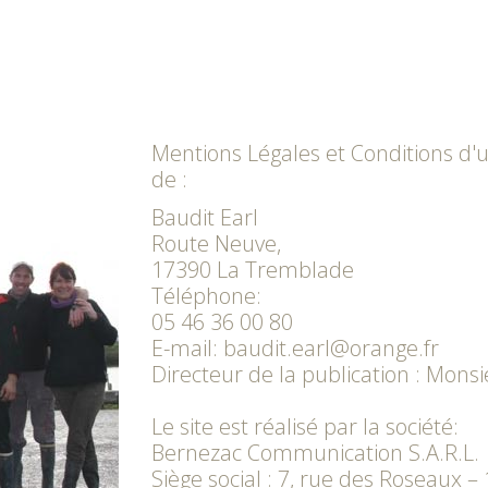
Mentions Légales et Conditions d'ut
de :
Baudit Earl
Route Neuve,
17390 La Tremblade
Téléphone:
05 46 36 00 80
E-mail:
baudit.earl@orange.fr
Directeur de la publication : Mon
Le site est réalisé par la société:
Bernezac Communication S.A.R.L.
Siège social : 7, rue des Roseaux –